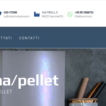
050-711395
VIA FRIULI, 3
+39 351 3986710
sr@srtermotecnica.it
56021 Cascina (PI)
Chatta con noi
TTATI
CONTATTI
na/pellet
PELLET