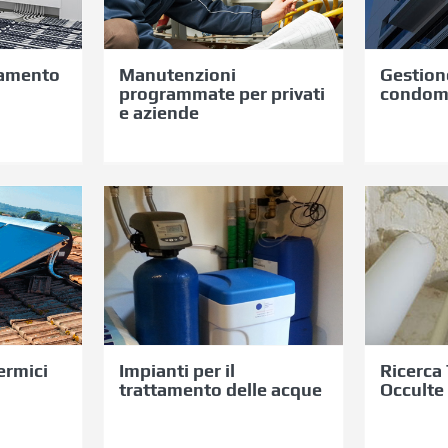
ti
aziende
ful
namento
Manutenzioni
Gestion
programmate per privati
condomin
e aziende
Impianti per
R
ti
il
T
rmici
trattamento
P
delle acque
O
ermici
Impianti per il
Ricerca
trattamento delle acque
Occulte