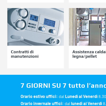
Assiste
Contratti di
caldai
manutenzioni
legna/pe
Contratti di
Assistenza calda
manutenzioni
legna/pellet
7 GIORNI SU 7 tutto l’anno
Orario estivo uffici:
dal
Lunedì al Venerdì
8.30
Orario invernale uffici:
dal
lunedì al Venerdì
8.