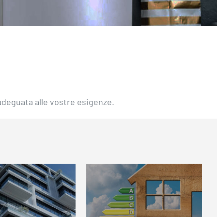
adeguata alle vostre esigenze.
estione
Detrazione
mpianti
FISCALE 50-
dominiali