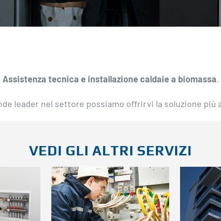
Assistenza tecnica e installazione caldaie a biomassa
.
de leader nel settore possiamo offrirvi la soluzione più 
VEDI GLI ALTRI SERVIZI
Manutenzioni
G
o e
programmate
i
ento
per privati e
con