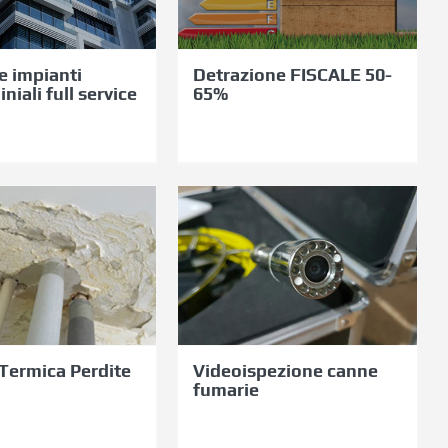
65%
l service
e impianti
Detrazione FISCALE 50-
iali full service
65%
icerca
Videoispezione
ermica
canne
erdite
fumarie
cculte
 Termica Perdite
Videoispezione canne
fumarie