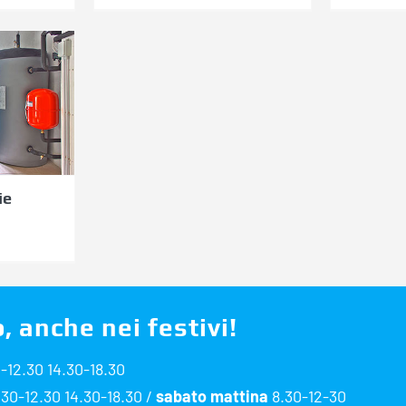
nza
e
llet
ie
, anche nei festivi!
-12.30 14.30-18.30
30-12.30 14.30-18.30 /
sabato mattina
8.30-12-30