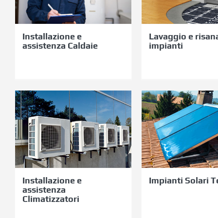
Caldaie
impian
Installazione e
Lavaggio e risa
assistenza Caldaie
impianti
Installazione
Impian
e assistenza
Solari Te
Climatizzatori
Installazione e
Impianti Solari T
assistenza
Climatizzatori