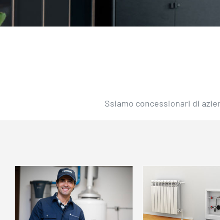
Ssiamo concessionari di azien
Installazione
Lavaggi
e assistenza
risanam