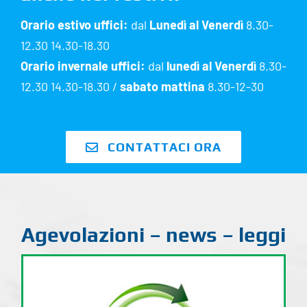
Orario estivo uffici:
dal
Lunedì al Venerdì
8.30-
12.30 14.30-18.30
Orario invernale uffici:
dal
lunedì al Venerdì
8.30-
12.30 14.30-18.30 /
sabato mattina
8.30-12-30
CONTATTACI ORA
Agevolazioni – news – leggi