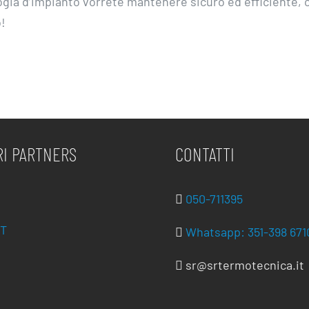
ologia d’impianto vorrete mantenere sicuro ed efficiente, 
o!
RI PARTNERS
CONTATTI
050-711395
T
Whatsapp: 351-398 671
sr@srtermotecnica.it