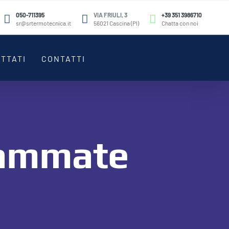
050-711395
VIA FRIULI, 3
+39 351 3986710
sr@srtermotecnica.it
56021 Cascina (PI)
Chatta con noi
TTATI
CONTATTI
rammate