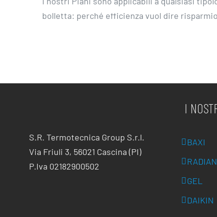
I nostri Piani sono applicabili a qualsiasi tip
bolletta: perché efficienza vuol dire risparmi
I NOST
S.R. Termotecnica Group S.r.l.
BAXI
Via Friuli 3, 56021 Cascina (PI)
RADIAN
P.Iva 02182900502
GEL
DAIKIN